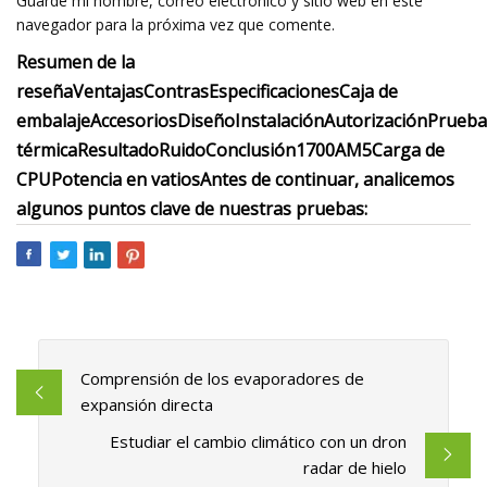
Guarde mi nombre, correo electrónico y sitio web en este
navegador para la próxima vez que comente.
Resumen de la
reseña
Ventajas
Contras
Especificaciones
Caja de
embalaje
Accesorios
Diseño
Instalación
Autorización
Prueba
térmica
Resultado
Ruido
Conclusión
1700
AM5
Carga de
CPU
Potencia en vatios
Antes de continuar, analicemos
algunos puntos clave de nuestras pruebas:
Comprensión de los evaporadores de
expansión directa
Estudiar el cambio climático con un dron
radar de hielo