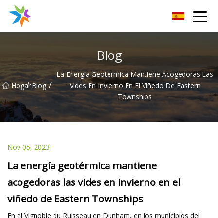
Disipador de calor de Changzhou Inc.
Blog
La Energía Geotérmica Mantiene Acogedoras Las
/
/
Hogar
Blog
Vides En Invierno En El Viñedo De Eastern
Townships
Nov 05, 2023
La energía geotérmica mantiene
acogedoras las vides en invierno en el
viñedo de Eastern Townships
En el Vignoble du Ruisseau en Dunham, en los municipios del