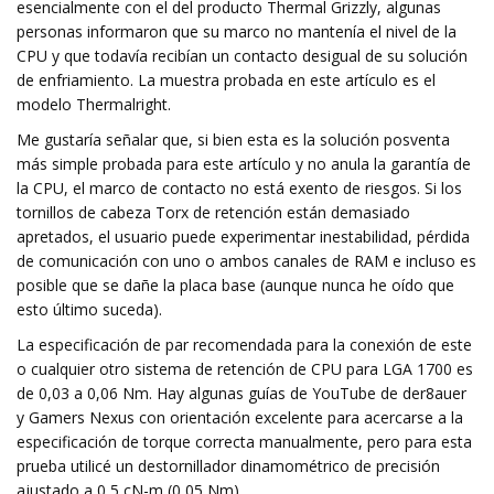
esencialmente con el del producto Thermal Grizzly, algunas
personas informaron que su marco no mantenía el nivel de la
CPU y que todavía recibían un contacto desigual de su solución
de enfriamiento. La muestra probada en este artículo es el
modelo Thermalright.
Me gustaría señalar que, si bien esta es la solución posventa
más simple probada para este artículo y no anula la garantía de
la CPU, el marco de contacto no está exento de riesgos. Si los
tornillos de cabeza Torx de retención están demasiado
apretados, el usuario puede experimentar inestabilidad, pérdida
de comunicación con uno o ambos canales de RAM e incluso es
posible que se dañe la placa base (aunque nunca he oído que
esto último suceda).
La especificación de par recomendada para la conexión de este
o cualquier otro sistema de retención de CPU para LGA 1700 es
de 0,03 a 0,06 Nm. Hay algunas guías de YouTube de der8auer
y Gamers Nexus con orientación excelente para acercarse a la
especificación de torque correcta manualmente, pero para esta
prueba utilicé un destornillador dinamométrico de precisión
ajustado a 0,5 cN-m (0,05 Nm).