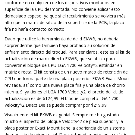
conforme en cualquiera de los dispositivos montados en
superficie de la CPU desmontada. No conviene aplicar esto
demasiado espeso, ya que si el recubrimiento se volviera más
alto que la matriz de silicio de la superficie de la PCB, la placa
fría no haría contacto correcto.
Dado que utilicé la herramienta de delid EKWB, no debería
sorprenderme que también haya probado su solución de
enfriamiento directo del troquel. Para ser claros, este es el kit de
actualización de matriz directa EKWB, que se utiliza para
convertir el bloque de CPU LGA 1700 Velocity^2 estándar en
matriz directa. El kit consta de un nuevo marco de retención de
CPU que forma parte de una placa posterior EKWB Exact Mount
revisada, así como una nueva placa fría y una placa de chorro
interna. Si ya tienes el LGA 1700 Velocity2, el precio del kit de
actualización es de $124,99. El bloque completo LGA 1700
Velocity^2 Direct Die se puede comprar por $219,99.
Visualmente el kit EKWB es genial. Siempre me ha gustado
mucho el aspecto del bloque Velocity^2 de plexi superior y la
placa posterior Exact Mount tiene la apariencia de un sistema
de montaje de primer nivel. Desafortunadamente, en la práctica