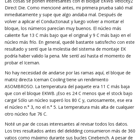
Las cosas se ponen interesantes con el bloque EKWB Velocity2
Direct Die. Como mencioné antes, mi primera prueba salió mal
inmediatamente y supe que algo andaba mal. Después de
volver a aplicar el Conductonaut y luego volver a montar el
bloque, los números parecían muy buenos. El núcleo más
caliente fue 13 C más bajo que el original y 9 C más bajo en el
núcleo más frío. En general, quedé bastante satisfecho con este
resultado y sentí que la molestia del sistema de montaje EK
podría haber valido la pena. Me sentí así hasta el momento de
probar el Iceman.
No hay necesidad de andarse por las ramas aquí, el bloque de
matriz directa Iceman Cooling tiene un rendimiento
ASOMBROSO. La temperatura del paquete era 11 C más baja
que con el bloque EKWB. ¡Eso es 24 C menos que el stock bajo
carga! Sólo un núcleo superó los 80 C y, curiosamente, ese era
el núcleo n.° 3, no el n.° 5. La temperatura más alta de cualquier
otro núcleo fue 76 C.
Noté un par de cosas interesantes al revisar todos los datos.
Los tres resultados antes del delidding consumieron más de 360
​​vatios como máximo durante sus bucles Cinebench. A pesar de