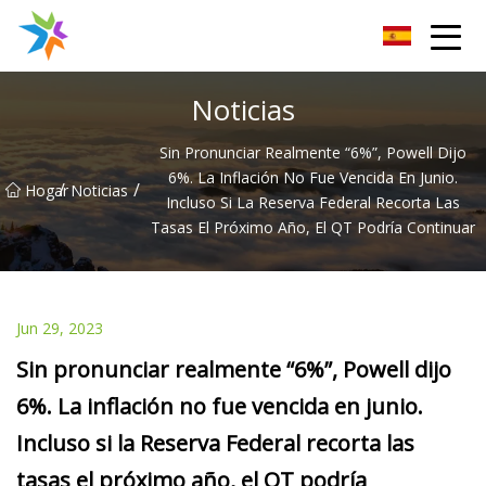
Disipador de calor de Changzhou Inc.
Noticias
Sin Pronunciar Realmente “6%”, Powell Dijo
6%. La Inflación No Fue Vencida En Junio.
/
/
Hogar
Noticias
Incluso Si La Reserva Federal Recorta Las
Tasas El Próximo Año, El QT Podría Continuar
Jun 29, 2023
Sin pronunciar realmente “6%”, Powell dijo
6%. La inflación no fue vencida en junio.
Incluso si la Reserva Federal recorta las
tasas el próximo año, el QT podría