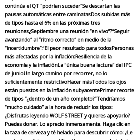
continúa el QT “podrían suceder”
Se descartan las
pausas automáticas entre caminatas
Dos subidas más
de tipos hasta el 6% en las próximas tres
reuniones
¿Septiembre una reunión “en vivo”?
“Seguir
avanzando” al “ritmo correcto” en medio de la
“incertidumbre”:
“El peor resultado para todos
Personas
más afectadas por la inflación:
Resiliencia de la
economía y la inflación
La “única buena lectura” del IPC
de junio
Un largo camino por recorrer, no lo
suficientemente restrictivo
Hacer más
Todos los ojos
están puestos en la inflación subyacente
Primer recorte
de tipos “¿dentro de un año completo?”
Tendríamos
“mucho cuidado” a la hora de reducir los tipos:
¿Disfrutas leyendo WOLF STREET y quieres apoyarlo?
Puedes donar. Lo aprecio inmensamente. Haga clic en
la taza de cerveza y té helado para descubrir cómo:
¿Le