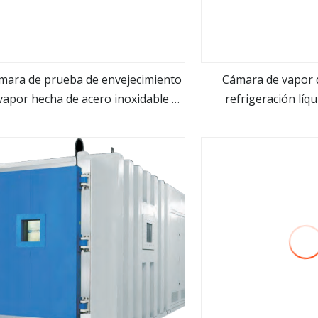
mara de prueba de envejecimiento
Cámara de vapor 
vapor hecha de acero inoxidable de
refrigeración líqu
ver más
ver m
4 cajones
personali