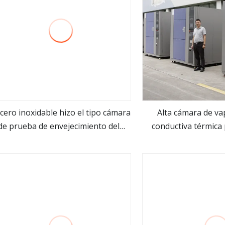
acero inoxidable hizo el tipo cámara
Alta cámara de va
de prueba de envejecimiento del
conductiva térmica
ver más
ver m
vapor de 3 cestas
para CPU