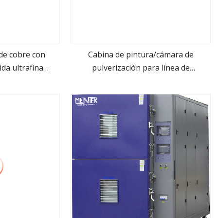
de cobre con
Cabina de pintura/cámara de
ida ultrafina
pulverización para línea de
ás
ver más
zada
fabricación de bidones de acero de
200 litros