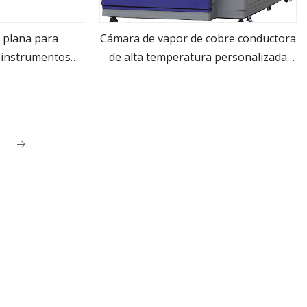
 plana para
Cámara de vapor de cobre conductora
e instrumentos
de alta temperatura personalizada
ás
ver más
icos
para teléfono inteligente con CPU