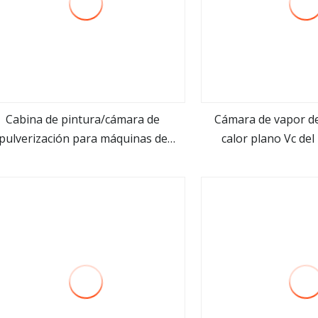
Cabina de pintura/cámara de
Cámara de vapor de
pulverización para máquinas de
calor plano Vc de
ver más
ver m
abricación de tambores de acero o
electrón
nea de fabricación de tambores de
acero de 200 litros