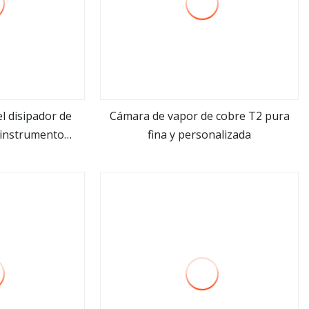
l disipador de
Cámara de vapor de cobre T2 pura
l instrumento
fina y personalizada
ás
ver más
ico