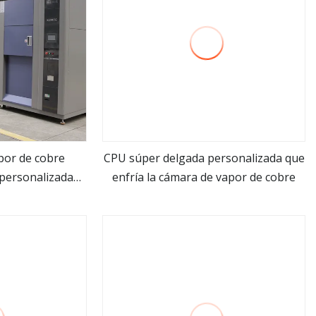
por de cobre
CPU súper delgada personalizada que
 personalizada
enfría la cámara de vapor de cobre
ás
ver más
 GPU