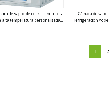
ara de vapor de cobre conductora
Cámara de vapor
e alta temperatura personalizada
refrigeración Vc d
ver más
ver m
ara teléfono inteligente con CPU
electrón
1
2