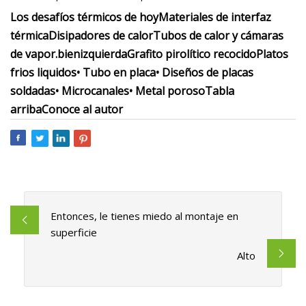
Los desafíos térmicos de hoy
Materiales de interfaz
térmica
Disipadores de calor
Tubos de calor y cámaras
de vapor.
bien
izquierda
Grafito pirolítico recocido
Platos
frios liquidos
• Tubo en placa
• Diseños de placas
soldadas
• Microcanales
• Metal poroso
Tabla
arriba
Conoce al autor
Entonces, le tienes miedo al montaje en
superficie
Alto