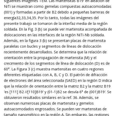
siguientes imágenes TEM. Las martensitas B19′ en aleación de
NiTi se muestran como gemelas compuestas autoacomodadas
(001) y formadas a partir de B2 debido a pequeñas barreras de
energía32,33,34,35. Por lo tanto, todas las imágenes del
presente trabajo se tomaron de la interfaz media de la región
soldada. En la Fig. 3 (b) se puede ver martensita acompañada de
dislocaciones en las interfaces de la región NiTi-Nb soldada.
Además, en la figura 3 (b) se presentan placas de martensita
paralelas con bucles y segmentos de líneas de dislocación
recientemente desarrollados. Se determina que la relación de
orientación entre la propagación de martensita (M) y el
crecimiento de los segmentos de línea de dislocación (D) es de
60°. La Figura 3 (c) muestra martensitas en cuatro regiones
diferentes etiquetadas con A, B, C y D. El patrón de difracción
de electrones del área seleccionada (SAED) en la región D indica
que la relación de orientación entre la matriz B2 y la matriz B19
'es [111] B2 //[110]B19′ y (01-1)B2 se desvía 6° de (001)B19′. Se
obtuvieron resultados similares en la ref. 36. Además, se
observan numerosas placas de martensita y gemelos
autoacomodados engrosados. Se pueden ver martensitas de
tamaño nanométrico en la región A. Sin embargo, las regiones