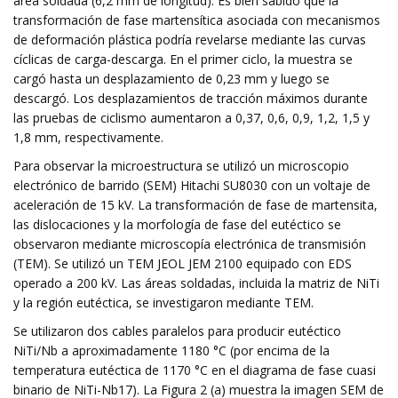
área soldada (6,2 mm de longitud). Es bien sabido que la
transformación de fase martensítica asociada con mecanismos
de deformación plástica podría revelarse mediante las curvas
cíclicas de carga-descarga. En el primer ciclo, la muestra se
cargó hasta un desplazamiento de 0,23 mm y luego se
descargó. Los desplazamientos de tracción máximos durante
las pruebas de ciclismo aumentaron a 0,37, 0,6, 0,9, 1,2, 1,5 y
1,8 mm, respectivamente.
Para observar la microestructura se utilizó un microscopio
electrónico de barrido (SEM) Hitachi SU8030 con un voltaje de
aceleración de 15 kV. La transformación de fase de martensita,
las dislocaciones y la morfología de fase del eutéctico se
observaron mediante microscopía electrónica de transmisión
(TEM). Se utilizó un TEM JEOL JEM 2100 equipado con EDS
operado a 200 kV. Las áreas soldadas, incluida la matriz de NiTi
y la región eutéctica, se investigaron mediante TEM.
Se utilizaron dos cables paralelos para producir eutéctico
NiTi/Nb a aproximadamente 1180 °C (por encima de la
temperatura eutéctica de 1170 °C en el diagrama de fase cuasi
binario de NiTi-Nb17). La Figura 2 (a) muestra la imagen SEM de