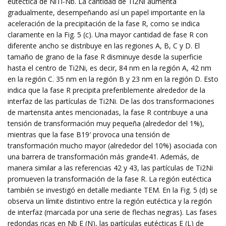
eutéctica de NiTi-Nb. La cantidad de Ti2Ni aumenta
gradualmente, desempeñando así un papel importante en la
aceleración de la precipitación de la fase R, como se indica
claramente en la Fig. 5 (c). Una mayor cantidad de fase R con
diferente ancho se distribuye en las regiones A, B, C y D. El
tamaño de grano de la fase R disminuye desde la superficie
hasta el centro de Ti2Ni, es decir, 84 nm en la región A, 42 nm
en la región C. 35 nm en la región B y 23 nm en la región D. Esto
indica que la fase R precipita preferiblemente alrededor de la
interfaz de las partículas de Ti2Ni. De las dos transformaciones
de martensita antes mencionadas, la fase R contribuye a una
tensión de transformación muy pequeña (alrededor del 1%),
mientras que la fase B19′ provoca una tensión de
transformación mucho mayor (alrededor del 10%) asociada con
una barrera de transformación más grande41. Además, de
manera similar a las referencias 42 y 43, las partículas de Ti2Ni
promueven la transformación de la fase R. La región eutéctica
también se investigó en detalle mediante TEM. En la Fig. 5 (d) se
observa un límite distintivo entre la región eutéctica y la región
de interfaz (marcada por una serie de flechas negras). Las fases
redondas ricas en Nb E (N), las partículas eutécticas E (L) de