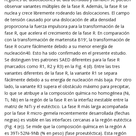
observar variantes múltiples de la fase R. Además, la fase R se
nuclea y crece libremente rodeando las dislocaciones. El campo
de tensión causado por una dislocación de alta densidad
proporciona la fuerza impulsora para la transformación de la
fase R, que acelera el crecimiento de la fase R. En comparación
con la transformación de martensita B19′, la transformación de
fase R ocurre fácilmente debido a su menor energía de
nucleación40. Esto ha sido confirmado en el presente estudio.
Se distinguen tres patrones SAED diferentes para la fase R
(marcados como R1, R2 y R3) en la Fig. 4 (d). Entre las tres
variantes diferentes de la fase R, la variante R1 se separa
fácilmente debido a su energía de nucleación más baja. Por otro
lado, la variante R3 supera el obstáculo máximo para precipitar,
lo que se atribuye a la composición química no homogénea (Ni,
Ti, Nb) en la región de la fase R en la interfaz inestable entre la
matriz de NiTi y el eutéctico. La fase R más larga acompañada
por la fase R micro-gemela recientemente desarrollada (flechas
negras) es visible en las interfaces cercanas a la región eutéctica
(Fig. 4 (e)). Se mide que la composición química en la región A
es 39Ti-52Ni-9Nb (% en peso) (fase proeutéctica). Esta región