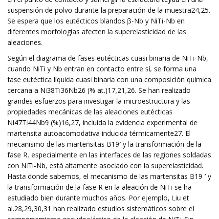
suspensión de polvo durante la preparación de la muestra24,25.
Se espera que los eutécticos blandos β-Nb y NiTi-Nb en
diferentes morfologías afecten la superelasticidad de las
aleaciones.
Según el diagrama de fases eutécticas cuasi binaria de NiTi-Nb,
cuando NiTi y Nb entran en contacto entre sí, se forma una
fase eutéctica líquida cuasi binaria con una composición química
cercana a Ni38Ti36Nb26 (% at.)17,21,26. Se han realizado
grandes esfuerzos para investigar la microestructura y las
propiedades mecánicas de las aleaciones eutécticas
Ni47Ti44Nb9 (%)16,27, incluida la evidencia experimental de
martensita autoacomodativa inducida térmicamente27. El
mecanismo de las martensitas B19′ y la transformación de la
fase R, especialmente en las interfaces de las regiones soldadas
con NiTi-Nb, está altamente asociado con la superelasticidad.
Hasta donde sabemos, el mecanismo de las martensitas B19 ′ y
la transformación de la fase R en la aleación de NiTi se ha
estudiado bien durante muchos años. Por ejemplo, Liu et
al.28,29,30,31 han realizado estudios sistemáticos sobre el