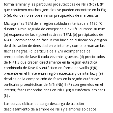
forma laminar y las partículas proeutécticas de NiTi (Nb) E (P)
que contienen muchos gemelos se pueden encontrar en la Fig.
5 (e), donde no se observaron precipitados de martensita. .
Micrografías TEM de la región soldada sinterizada a 1180 °C
durante 4 min seguida de envejecida a 520 °C durante 30 min:
(a) esquema de las siguientes áreas TEM, (b) precipitados de
Ni4Ti3 combinados en fase R con bucle de dislocación y región
de dislocación de densidad en el interior , como lo marcan las
flechas negras, (c) partícula de Ti2Ni acompañada de
precipitados de fase R cada vez más gruesos, (d) precipitados
de Ni4Ti3 que crecen directamente en la región eutéctica
combinada de fase R y eutéctico en forma de varilla (E(R))
presente en el límite entre región eutéctica y de interfaz y (e)
detalles de la composición de fases en la región eutéctica:
partículas proeutécticas de NiTi (Nb) E (P) con gemelos en el
interior, fases redondas ricas en Nb E (N) y eutéctica laminar E
(L) .
Las curvas cíclicas de carga-descarga de tracción-
desplazamiento de alambre de NiTi y alambres soldados