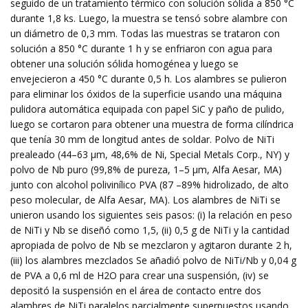
seguido de un tratamiento térmico con solución sólida a 850 °C
durante 1,8 ks. Luego, la muestra se tensó sobre alambre con
un diámetro de 0,3 mm. Todas las muestras se trataron con
solución a 850 °C durante 1 h y se enfriaron con agua para
obtener una solución sólida homogénea y luego se
envejecieron a 450 °C durante 0,5 h. Los alambres se pulieron
para eliminar los óxidos de la superficie usando una máquina
pulidora automática equipada con papel SiC y paño de pulido,
luego se cortaron para obtener una muestra de forma cilíndrica
que tenía 30 mm de longitud antes de soldar. Polvo de NiTi
prealeado (44–63 μm, 48,6% de Ni, Special Metals Corp., NY) y
polvo de Nb puro (99,8% de pureza, 1–5 μm, Alfa Aesar, MA)
junto con alcohol polivinílico PVA (87 –89% hidrolizado, de alto
peso molecular, de Alfa Aesar, MA). Los alambres de NiTi se
unieron usando los siguientes seis pasos: (i) la relación en peso
de NiTi y Nb se diseñó como 1,5, (ii) 0,5 g de NiTi y la cantidad
apropiada de polvo de Nb se mezclaron y agitaron durante 2 h,
(iii) los alambres mezclados Se añadió polvo de NiTi/Nb y 0,04 g
de PVA a 0,6 ml de H2O para crear una suspensión, (iv) se
depositó la suspensión en el área de contacto entre dos
alambres de NiTi paralelos parcialmente superpuestos usando