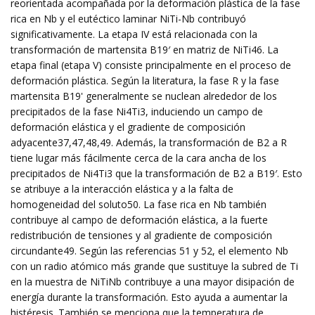
reorientada acompañada por la deformación plástica de la fase
rica en Nb y el eutéctico laminar NiTi-Nb contribuyó
significativamente. La etapa IV está relacionada con la
transformación de martensita B19′ en matriz de NiTi46. La
etapa final (etapa V) consiste principalmente en el proceso de
deformación plástica. Según la literatura, la fase R y la fase
martensita B19' generalmente se nuclean alrededor de los
precipitados de la fase Ni4Ti3, induciendo un campo de
deformación elástica y el gradiente de composición
adyacente37,47,48,49. Además, la transformación de B2 a R
tiene lugar más fácilmente cerca de la cara ancha de los
precipitados de Ni4Ti3 que la transformación de B2 a B19′. Esto
se atribuye a la interacción elástica y a la falta de
homogeneidad del soluto50. La fase rica en Nb también
contribuye al campo de deformación elástica, a la fuerte
redistribución de tensiones y al gradiente de composición
circundante49. Según las referencias 51 y 52, el elemento Nb
con un radio atómico más grande que sustituye la subred de Ti
en la muestra de NiTiNb contribuye a una mayor disipación de
energía durante la transformación. Esto ayuda a aumentar la
histéresis. También se menciona que la temperatura de