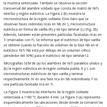
la muestra sinterizada. También se observa la sección
transversal del alambre soldado que consta de matriz de NiTi,
interfaz y región eutéctica. La Figura 2 (b) muestra la
microestructura de la región soldada. Está claro que se
observan fases redondas ricas en Nb (N '), microestructura
eutéctica en forma de varilla (R) y de tipo laminar (L) (Fig. 2b).
Además, también están presentes partículas facetadas ricas en
Ti (marcadas con F). Se informa que el eutéctico de tipo varilla
se obtiene cuando la fracción de volumen de la fase Nb en el
eutéctico NiTi-Nb está por debajo de un volumen crítico
(alrededor del 30%) para el eutéctico de tipo laminar12.
Micrografías SEM de (a) los alambres de NiTi paralelos unidos y
(b) la región eutéctica en la región soldada pulida. R y L son
microestructuras eutécticas de tipo varilla y laminar
respectivamente; N' es una fase rica en Nb redondeada; F es
una partícula facetada rica en Ti.
La Figura 3 muestra las interfaces de la región soldada
sinterizada a 1180 °C durante 4 min. La Figura 3 (a) representa
esquemáticamente las ubicaciones desde donde se tomaron las