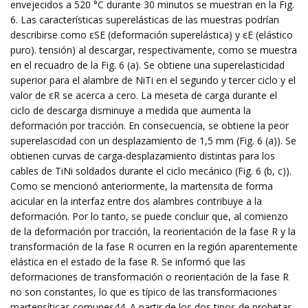
envejecidos a 520 °C durante 30 minutos se muestran en la Fig.
6. Las características superelásticas de las muestras podrían
describirse como εSE (deformación superelástica) y εE (elástico
puro). tensión) al descargar, respectivamente, como se muestra
en el recuadro de la Fig. 6 (a). Se obtiene una superelasticidad
superior para el alambre de NiTi en el segundo y tercer ciclo y el
valor de εR se acerca a cero. La meseta de carga durante el
ciclo de descarga disminuye a medida que aumenta la
deformación por tracción. En consecuencia, se obtiene la peor
superelascidad con un desplazamiento de 1,5 mm (Fig. 6 (a)). Se
obtienen curvas de carga-desplazamiento distintas para los
cables de TiNi soldados durante el ciclo mecánico (Fig. 6 (b, c)).
Como se mencionó anteriormente, la martensita de forma
acicular en la interfaz entre dos alambres contribuye a la
deformación. Por lo tanto, se puede concluir que, al comienzo
de la deformación por tracción, la reorientación de la fase R y la
transformación de la fase R ocurren en la región aparentemente
elástica en el estado de la fase R. Se informó que las
deformaciones de transformación o reorientación de la fase R
no son constantes, lo que es típico de las transformaciones
martensíticas comunes44. A partir de los dos tipos de probetas