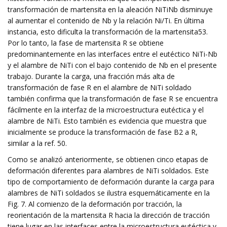
transformación de martensita en la aleación NiTiNb disminuye
al aumentar el contenido de Nb y la relación Ni/Ti. En última
instancia, esto dificulta la transformación de la martensita53.
Por lo tanto, la fase de martensita R se obtiene
predominantemente en las interfaces entre el eutéctico NiTi-Nb
y el alambre de NiTi con el bajo contenido de Nb en el presente
trabajo. Durante la carga, una fracción más alta de
transformación de fase R en el alambre de NiTi soldado
también confirma que la transformación de fase R se encuentra
fácilmente en la interfaz de la microestructura eutéctica y el
alambre de NiTi. Esto también es evidencia que muestra que
inicialmente se produce la transformación de fase B2 a R,
similar a la ref. 50.
Como se analizó anteriormente, se obtienen cinco etapas de
deformación diferentes para alambres de NiTi soldados. Este
tipo de comportamiento de deformación durante la carga para
alambres de NiTi soldados se ilustra esquemáticamente en la
Fig. 7. Al comienzo de la deformación por tracción, la
reorientación de la martensita R hacia la dirección de tracción
tiene lugar en las interfaces entre la microestructura eutéctica y