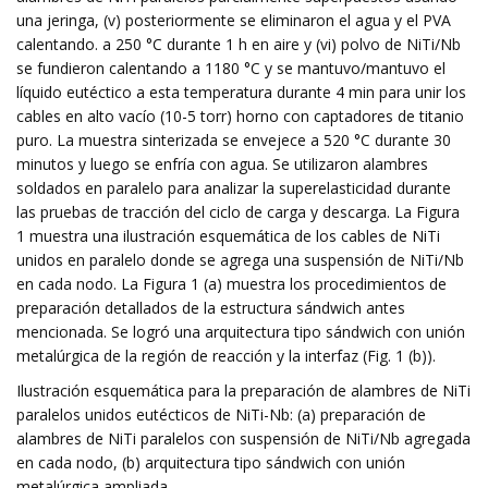
una jeringa, (v) posteriormente se eliminaron el agua y el PVA
calentando. a 250 °C durante 1 h en aire y (vi) polvo de NiTi/Nb
se fundieron calentando a 1180 °C y se mantuvo/mantuvo el
líquido eutéctico a esta temperatura durante 4 min para unir los
cables en alto vacío (10-5 torr) horno con captadores de titanio
puro. La muestra sinterizada se envejece a 520 °C durante 30
minutos y luego se enfría con agua. Se utilizaron alambres
soldados en paralelo para analizar la superelasticidad durante
las pruebas de tracción del ciclo de carga y descarga. La Figura
1 muestra una ilustración esquemática de los cables de NiTi
unidos en paralelo donde se agrega una suspensión de NiTi/Nb
en cada nodo. La Figura 1 (a) muestra los procedimientos de
preparación detallados de la estructura sándwich antes
mencionada. Se logró una arquitectura tipo sándwich con unión
metalúrgica de la región de reacción y la interfaz (Fig. 1 (b)).
Ilustración esquemática para la preparación de alambres de NiTi
paralelos unidos eutécticos de NiTi-Nb: (a) preparación de
alambres de NiTi paralelos con suspensión de NiTi/Nb agregada
en cada nodo, (b) arquitectura tipo sándwich con unión
metalúrgica ampliada.