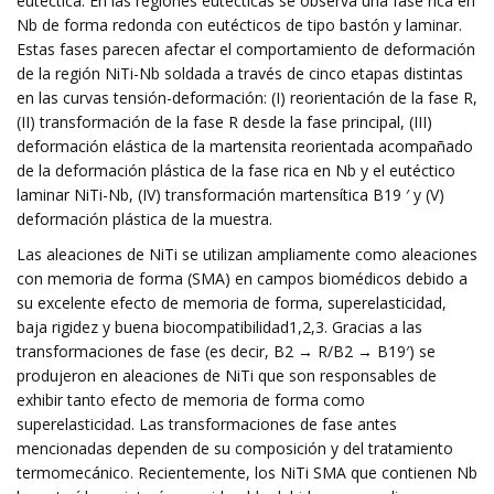
eutéctica. En las regiones eutécticas se observa una fase rica en
Nb de forma redonda con eutécticos de tipo bastón y laminar.
Estas fases parecen afectar el comportamiento de deformación
de la región NiTi-Nb soldada a través de cinco etapas distintas
en las curvas tensión-deformación: (I) reorientación de la fase R,
(II) transformación de la fase R desde la fase principal, (III)
deformación elástica de la martensita reorientada acompañado
de la deformación plástica de la fase rica en Nb y el eutéctico
laminar NiTi-Nb, (IV) transformación martensítica B19 ′ y (V)
deformación plástica de la muestra.
Las aleaciones de NiTi se utilizan ampliamente como aleaciones
con memoria de forma (SMA) en campos biomédicos debido a
su excelente efecto de memoria de forma, superelasticidad,
baja rigidez y buena biocompatibilidad1,2,3. Gracias a las
transformaciones de fase (es decir, B2 → R/B2 → B19′) se
produjeron en aleaciones de NiTi que son responsables de
exhibir tanto efecto de memoria de forma como
superelasticidad. Las transformaciones de fase antes
mencionadas dependen de su composición y del tratamiento
termomecánico. Recientemente, los NiTi SMA que contienen Nb