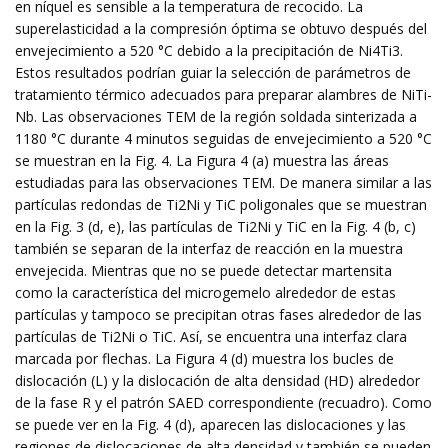
en níquel es sensible a la temperatura de recocido. La
superelasticidad a la compresión óptima se obtuvo después del
envejecimiento a 520 °C debido a la precipitación de Ni4Ti3.
Estos resultados podrían guiar la selección de parámetros de
tratamiento térmico adecuados para preparar alambres de NiTi-
Nb. Las observaciones TEM de la región soldada sinterizada a
1180 °C durante 4 minutos seguidas de envejecimiento a 520 °C
se muestran en la Fig. 4. La Figura 4 (a) muestra las áreas
estudiadas para las observaciones TEM. De manera similar a las
partículas redondas de Ti2Ni y TiC poligonales que se muestran
en la Fig. 3 (d, e), las partículas de Ti2Ni y TiC en la Fig. 4 (b, c)
también se separan de la interfaz de reacción en la muestra
envejecida. Mientras que no se puede detectar martensita
como la característica del microgemelo alrededor de estas
partículas y tampoco se precipitan otras fases alrededor de las
partículas de Ti2Ni o TiC. Así, se encuentra una interfaz clara
marcada por flechas. La Figura 4 (d) muestra los bucles de
dislocación (L) y la dislocación de alta densidad (HD) alrededor
de la fase R y el patrón SAED correspondiente (recuadro). Como
se puede ver en la Fig. 4 (d), aparecen las dislocaciones y las
regiones de dislocaciones de alta densidad y también se pueden