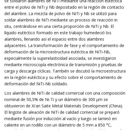
se soldaron alambres de NiTi mediante una reacción eutéctica
entre el polvo de NiTi y Nb depositado en la región de contacto
del alambre. La mezcla de polvo de NiTi y Nb se utilizó para
soldar alambres de NiTi mediante un proceso de reacción in
situ, centrándose en una cierta proporción de NiTi y Nb. El
líquido eutéctico formado en este trabajo humedeció los
alambres, llenando así el espacio entre dos alambres
adyacentes. La transformación de fase y el comportamiento de
deformación de la microestructura eutéctica de NiTi-Nb,
especialmente la superelasticidad asociada, se investigaron
mediante microscopía electrónica de transmisión y pruebas de
carga y descarga cíclicas. También se discutió la microestructura
en la región eutéctica y su efecto sobre el comportamiento de
deformación del NiTi-Nb soldado.
Los alambres de NiTi de calidad comercial con una composición
nominal de 50,5% de Ni-Ti y un diámetro de 300 μm se
obtuvieron de Xi'an Saite Metal Materials Development (China).
El lingote de aleación de NiTi de calidad comercial se preparó
mediante fusión por inducción al vacío y luego se laminó en
caliente en un rodillo con un diámetro de 5 mm a 850 °C,