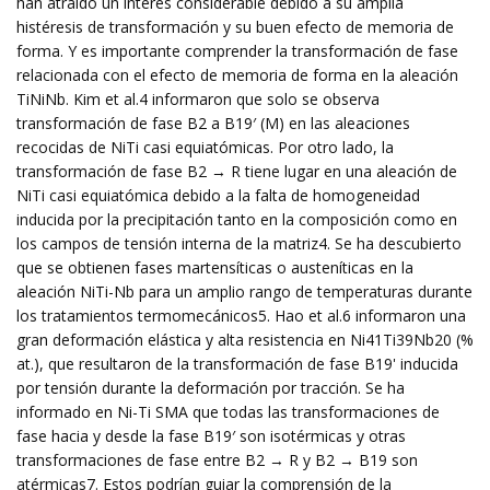
han atraído un interés considerable debido a su amplia
histéresis de transformación y su buen efecto de memoria de
forma. Y es importante comprender la transformación de fase
relacionada con el efecto de memoria de forma en la aleación
TiNiNb. Kim et al.4 informaron que solo se observa
transformación de fase B2 a B19′ (M) en las aleaciones
recocidas de NiTi casi equiatómicas. Por otro lado, la
transformación de fase B2 → R tiene lugar en una aleación de
NiTi casi equiatómica debido a la falta de homogeneidad
inducida por la precipitación tanto en la composición como en
los campos de tensión interna de la matriz4. Se ha descubierto
que se obtienen fases martensíticas o austeníticas en la
aleación NiTi-Nb para un amplio rango de temperaturas durante
los tratamientos termomecánicos5. Hao et al.6 informaron una
gran deformación elástica y alta resistencia en Ni41Ti39Nb20 (%
at.), que resultaron de la transformación de fase B19' inducida
por tensión durante la deformación por tracción. Se ha
informado en Ni-Ti SMA que todas las transformaciones de
fase hacia y desde la fase B19′ son isotérmicas y otras
transformaciones de fase entre B2 → R y B2 → B19 son
atérmicas7. Estos podrían guiar la comprensión de la