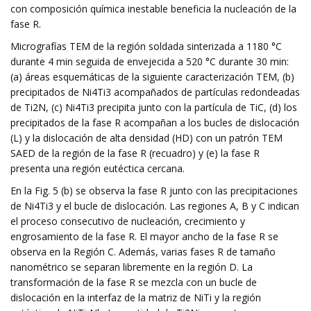
con composición química inestable beneficia la nucleación de la
fase R.
Micrografías TEM de la región soldada sinterizada a 1180 °C
durante 4 min seguida de envejecida a 520 °C durante 30 min:
(a) áreas esquemáticas de la siguiente caracterización TEM, (b)
precipitados de Ni4Ti3 acompañados de partículas redondeadas
de Ti2N, (c) Ni4Ti3 precipita junto con la partícula de TiC, (d) los
precipitados de la fase R acompañan a los bucles de dislocación
(L) y la dislocación de alta densidad (HD) con un patrón TEM
SAED de la región de la fase R (recuadro) y (e) la fase R
presenta una región eutéctica cercana.
En la Fig. 5 (b) se observa la fase R junto con las precipitaciones
de Ni4Ti3 y el bucle de dislocación. Las regiones A, B y C indican
el proceso consecutivo de nucleación, crecimiento y
engrosamiento de la fase R. El mayor ancho de la fase R se
observa en la Región C. Además, varias fases R de tamaño
nanométrico se separan libremente en la región D. La
transformación de la fase R se mezcla con un bucle de
dislocación en la interfaz de la matriz de NiTi y la región