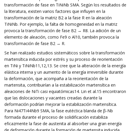
transformación de fase en TiNiNb SMA. Según los resultados de
la literatura, existen varios factores que influyen en la
transformación de la matriz B2 a la fase R en la aleación
TiNiNb. Por ejemplo, la falta de homogeneidad en la matriz
provoca la transformación de fase B2 → R8. La adición de un
elemento de aleación, como Fe9 o Al10, también provoca la
transformación de fase B2 → R.
Se han realizado estudios sistemáticos sobre la transformación
martensítica inducida por estrés y su proceso de reorientación
en TiNi y TiNiNb11,12,13. Se cree que la alteración de la energía
elástica interna y un aumento de la energía irreversible durante
la deformación, que acompaña a la reorientación de la
martensita, contribuirían a la estabilización martensítica en
aleaciones de NiTi casi equiatómicas14. Lin et al.15 encontraron
que las dislocaciones y vacantes creadas durante la
deformación podrían mejorar la estabilización martensítica.
Para Ni47Ti44Nb9 SMA, la fase eutéctica blanda de β-Nb
formada durante el proceso de solidificación estabiliza
eficazmente la fase de austenita al absorber una gran energía
de deformación durante la formación de martensita inducida