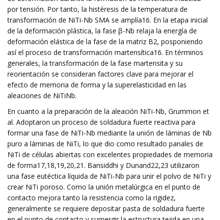
por tensión. Por tanto, la histéresis de la temperatura de
transformación de NiTi-Nb SMA se amplía16. En la etapa inicial
de la deformación plástica, la fase β-Nb relaja la energía de
deformación elástica de la fase de la matriz B2, posponiendo
así el proceso de transformación martensítica16. En términos
generales, la transformación de la fase martensita y su
reorientación se consideran factores clave para mejorar el
efecto de memoria de forma y la superelasticidad en las
aleaciones de NiTiNb.
En cuanto a la preparación de la aleación NiTi-Nb, Grummon et
al. Adoptaron un proceso de soldadura fuerte reactiva para
formar una fase de NiTi-Nb mediante la unión de láminas de Nb
puro a láminas de NiTi, lo que dio como resultado panales de
NiTi de células abiertas con excelentes propiedades de memoria
de forma17,18,19,20,21. Bansiddhi y Dunand22,23 utilizaron
una fase eutéctica líquida de NiTi-Nb para unir el polvo de NiTi y
crear NiTi poroso. Como la unión metalúrgica en el punto de
contacto mejora tanto la resistencia como la rigidez,
generalmente se requiere depositar pasta de soldadura fuerte
en el punto de contacto y sumergir la estructura tejida en una