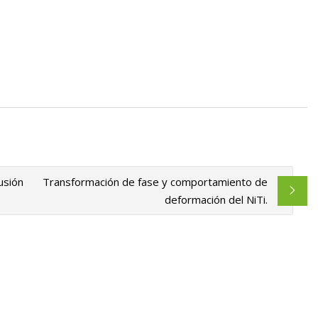
 autor guatemalteco
ceptos erróneos
es
usión
Transformación de fase y comportamiento de
deformación del NiTi.