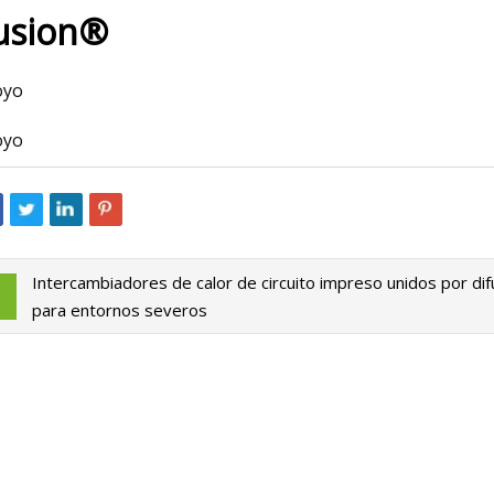
usion®
023
May 16, 2023
oyo
400 bandas de hard rock y
En "Sin Fronteras",
oyo
 los años 80 y 90 que deberías
busca corregir con
r
sobre los inmigrant
centroamericanos
Intercambiadores de calor de circuito impreso unidos por dif
para entornos severos