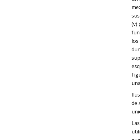
mez
sus
(v)
fun
los
dur
sup
esq
Fig
una
Ilu
de 
uni
Las
uti