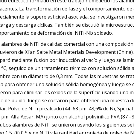
uido eutéctico formado en este trabajo humedeció los alambr
acentes. La transformación de fase y el comportamiento de 
ecialmente la superelasticidad asociada, se investigaron me
carga y descarga cíclicas. También se discutió la microestruct
portamiento de deformación del NiTi-Nb soldado.
 alambres de NiTi de calidad comercial con una composición
uvieron de Xi'an Saite Metal Materials Development (China). E
paró mediante fusión por inducción al vacío y luego se lami
 °C, seguido de un tratamiento térmico con solución sólida 
mbre con un diámetro de 0,3 mm. Todas las muestras se trat
a para obtener una solución sólida homogénea y luego se en
ieron para eliminar los óxidos de la superficie usando una 
o de pulido, luego se cortaron para obtener una muestra de
dar. Polvo de NiTi prealeado (44–63 μm, 48,6% de Ni, Special
 μm, Alfa Aesar, MA) junto con alcohol polivinílico PVA (87 –
. Los alambres de NiTi se unieron usando los siguientes seis
o 1,5, (ii) 0,5 g de NiTi y la cantidad apropiada de polvo de 