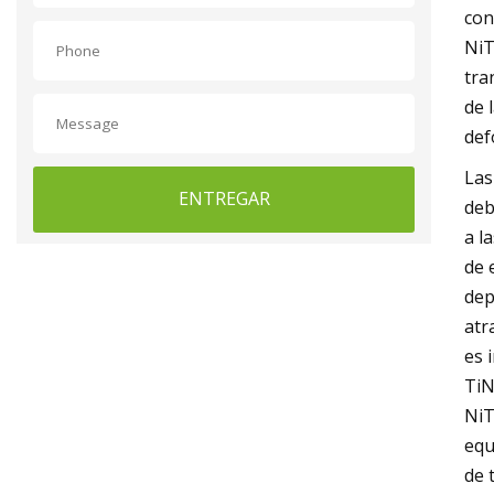
con
NiT
tra
de 
def
Las
ENTREGAR
deb
a l
de 
dep
atr
es 
TiN
NiT
equ
de 