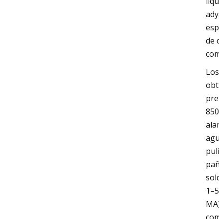
líq
ady
esp
de 
com
Los
obt
pre
850
ala
agu
pul
pañ
sol
1–5
MA)
com