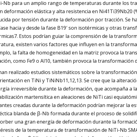
i-Nb para un amplio rango de temperaturas durante los tr
n deformación elástica y alta resistencia en Ni41Ti39Nb20 (%
ucida por tensión durante la deformación por tracción. Se 
fase hacia y desde la fase B19′ son isotérmicas y otras tra
rmicas7. Estos podrían guiar la comprensión de la transfor
eratura, existen varios factores que influyen en la transforma
mplo, la falta de homogeneidad en la matriz provoca la tran
ación, como Fe9 o Al10, también provoca la transformación 
han realizado estudios sistemáticos sobre la transformación
rientación en TiNi y TiNiNb11,12,13. Se cree que la alteració
rgía irreversible durante la deformación, que acompaña a la 
abilización martensítica en aleaciones de NiTi casi equiatómi
antes creadas durante la deformación podrían mejorar la est
éctica blanda de β-Nb formada durante el proceso de solidific
orber una gran energía de deformación durante la formación
téresis de la temperatura de transformación de NiTi-Nb SMA 