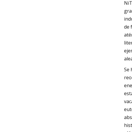
NiT
gra
ind
de 
até
lit
eje
ale
Se 
reo
ene
est
vac
eut
abs
his