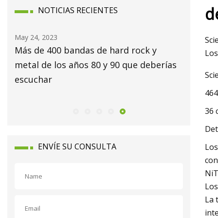
de
NOTICIAS RECIENTES
May 24, 2023
May 16, 2
Sci
Más de 400 bandas de hard rock y
En "Sin 
Los
metal de los años 80 y 90 que deberías
busca c
Sci
escuchar
sobre l
464
centroa
36 
Det
ENVÍE SU CONSULTA
Los
con
NiT
Los
La 
int