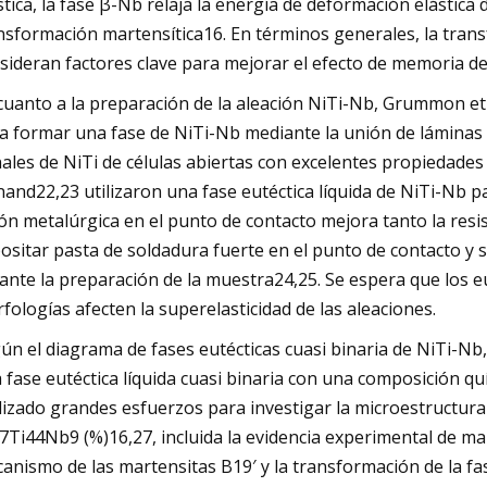
stica, la fase β-Nb relaja la energía de deformación elástica 
nsformación martensítica16. En términos generales, la trans
sideran factores clave para mejorar el efecto de memoria de 
cuanto a la preparación de la aleación NiTi-Nb, Grummon et
a formar una fase de NiTi-Nb mediante la unión de láminas 
ales de NiTi de células abiertas con excelentes propiedade
and22,23 utilizaron una fase eutéctica líquida de NiTi-Nb pa
ón metalúrgica en el punto de contacto mejora tanto la resi
ositar pasta de soldadura fuerte en el punto de contacto y 
ante la preparación de la muestra24,25. Se espera que los e
fologías afecten la superelasticidad de las aleaciones.
ún el diagrama de fases eutécticas cuasi binaria de NiTi-Nb
 fase eutéctica líquida cuasi binaria con una composición q
lizado grandes esfuerzos para investigar la microestructura
7Ti44Nb9 (%)16,27, incluida la evidencia experimental de m
anismo de las martensitas B19′ y la transformación de la fas